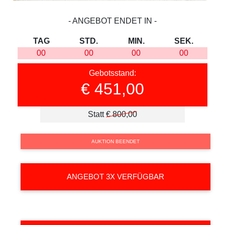
‐ ANGEBOT ENDET IN ‐
TAG
STD.
MIN.
SEK.
00
00
00
00
Gebotsstand:
€ 451,00
Statt
€ 800,00
AUKTION BEENDET
ANGEBOT 3X VERFÜGBAR