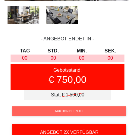
‐ ANGEBOT ENDET IN ‐
TAG
STD.
MIN.
SEK.
00
00
00
00
Gebotsstand:
€ 750,00
Statt
€ 1.500,00
AUKTION BEENDET
ANGEBOT 2X VERFÜGBAR