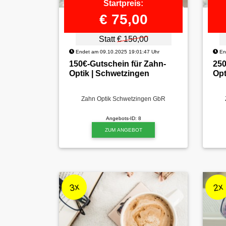
Startpreis:
€ 75,00
Statt
€ 150,00
Endet am 09.10.2025 19:01:47 Uhr
End
150€-Gutschein für Zahn-
250
Optik | Schwetzingen
Opt
Zahn Optik Schwetzingen GbR
Angebots-ID: 8
ZUM ANGEBOT
3x
2x